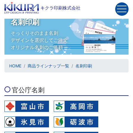
キクラ印刷株式会社
名刺印刷
そっくりそのまま名刺
TOP
デザインを選択してご注文
会社概要
オリジナル名刺のご依頼
商品一覧
お問い合わせ
HOME
商品ラインナップ一覧
名刺印刷
サイトマップ
再注文
マイページ
官公庁名刺