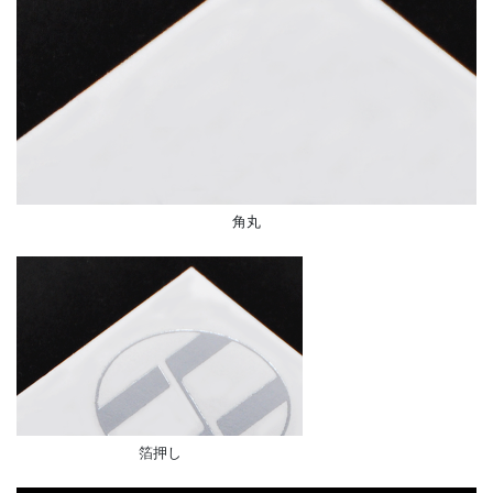
角丸
箔押し