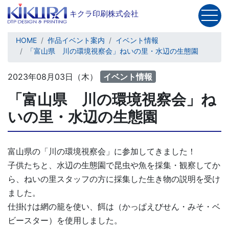
キクラ印刷株式会社
HOME
作品イベント案内
イベント情報
「富山県 川の環境視察会」ねいの里・水辺の生態園
TOP
2023年08月03日（木）
イベント情報
会社概要
商品一覧
「富山県 川の環境視察会」ね
お問い合わせ
いの里・水辺の生態園
サイトマップ
再注文
マイページ
富山県の「川の環境視察会」に参加してきました！
子供たちと、水辺の生態園で昆虫や魚を採集・観察してか
ら、ねいの里スタッフの方に採集した生き物の説明を受け
ました。
仕掛けは網の籠を使い、餌は（かっぱえびせん・みそ・ベ
ビースター）を使用しました。