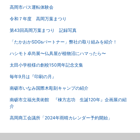
高岡市バス運転体験会
令和７年度 高岡万葉まつり
第43回高岡万葉まつり 記録写真
「たかおかSDGsパートナー」弊社の取り組みを紹介！
ハシモト卓尚展〜仏具屋が植物沼にハマったら〜
太田小学校様の創校150周年記念文集
毎年9月は『印刷の月』
南砺市いなみ国際木彫刻キャンプの紹介
南砺市立福光美術館 『棟方志功 生誕120年』企画展の紹
介
高岡商工会議所「2024年雨晴カレンダー予約開始」